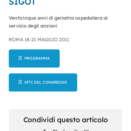
SIGOT
Nursing
Venticinque anni di geriatria ospedaliera al
servizio degli anziani
Contatti
ROMA 18-21 MAGGIO 2011
Area Soci
PROGRAMMA
ATTI DEL CONGRESSO
Condividi questo articolo