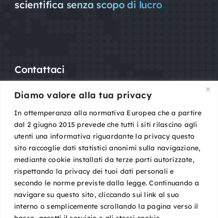
scientifica senza scopo di lucro
Contattaci
Diamo valore alla tua privacy
Mail:
segreteria@sigot.org
PEC:
sigot@pec.it
In ottemperanza alla normativa Europea che a partire
dal 2 giugno 2015 prevede che tutti i siti rilascino agli
utenti una informativa riguardante la privacy questo
c/o Planning Congressi,
sito raccoglie dati statistici anonimi sulla navigazione,
Via Guelfa, 9
mediante cookie installati da terze parti autorizzate,
40138 Bologna
rispettando la privacy dei tuoi dati personali e
Cod. Fisc. 96081590588
secondo le norme previste dalla legge. Continuando a
P. IVA 02149801009
navigare su questo sito, cliccando sui link al suo
interno o semplicemente scrollando la pagina verso il
basso, accetti il servizio e gli stessi cookie.