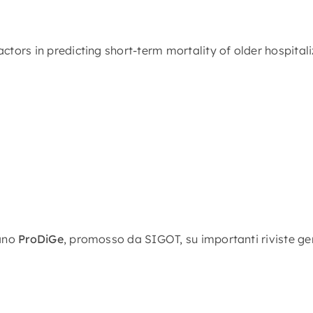
k factors in predicting short-term mortality of older hospit
iano
ProDiGe
, promosso da SIGOT, su importanti riviste geri