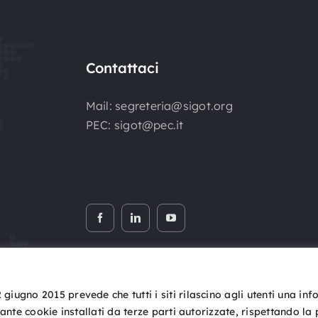
Contattaci
Mail:
segreteria@sigot.org
PEC:
sigot@pec.it
iugno 2015 prevede che tutti i siti rilascino agli utenti una in
iante cookie installati da terze parti autorizzate, rispettando la
Copyright © 2026 SIGOT. Tutti i diritti riservati