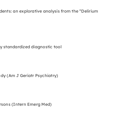
dents: an explorative analysis from the “Delirium
sy standardized diagnostic tool
udy
(Am J Geriatr Psychiatry)
ersons
(Intern Emerg Med)