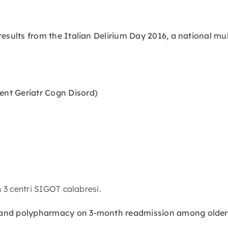
results from the Italian Delirium Day 2016, a national mu
ent Geriatr Cogn Disord)
n 3 centri SIGOT calabresi.
 and polypharmacy on 3-month readmission among older p