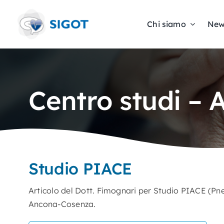
Skip
to
Chi siamo
New
content
Centro studi – 
Studio PIACE
Articolo del Dott. Fimognari per Studio PIACE (Pn
Ancona-Cosenza.