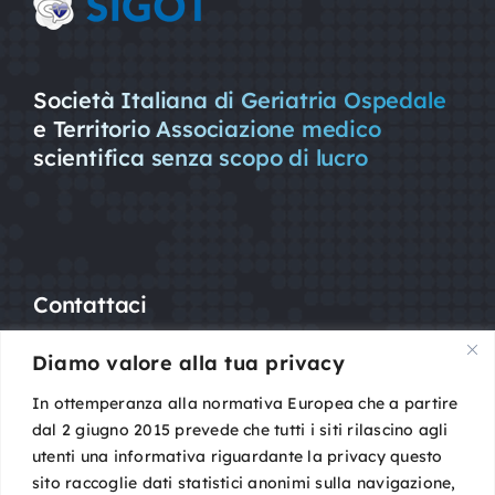
Società Italiana di Geriatria Ospedale
e Territorio Associazione medico
scientifica senza scopo di lucro
Contattaci
Diamo valore alla tua privacy
Mail:
segreteria@sigot.org
PEC:
sigot@pec.it
In ottemperanza alla normativa Europea che a partire
dal 2 giugno 2015 prevede che tutti i siti rilascino agli
utenti una informativa riguardante la privacy questo
c/o Planning Congressi,
sito raccoglie dati statistici anonimi sulla navigazione,
Via Guelfa, 9