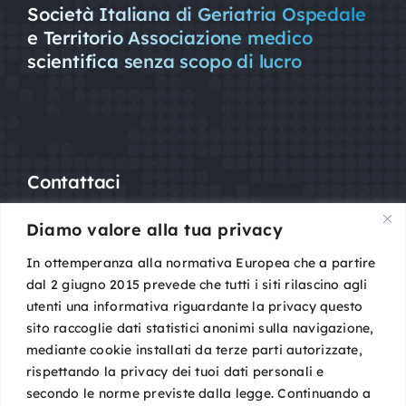
Società Italiana di Geriatria Ospedale
e Territorio Associazione medico
scientifica senza scopo di lucro
Contattaci
Diamo valore alla tua privacy
Mail:
segreteria@sigot.org
PEC:
sigot@pec.it
In ottemperanza alla normativa Europea che a partire
dal 2 giugno 2015 prevede che tutti i siti rilascino agli
utenti una informativa riguardante la privacy questo
c/o Planning Congressi,
sito raccoglie dati statistici anonimi sulla navigazione,
Via Guelfa, 9
mediante cookie installati da terze parti autorizzate,
40138 Bologna
rispettando la privacy dei tuoi dati personali e
Cod. Fisc. 96081590588
secondo le norme previste dalla legge. Continuando a