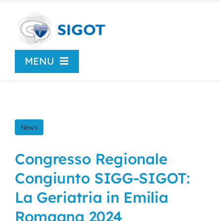
Skip
to
content
MENU
Chi siamo
News
News
Congressi
Congresso Regionale
Congiunto SIGG-SIGOT:
Centro Studi
La Geriatria in Emilia
Romagna 2024
SIGOT Young