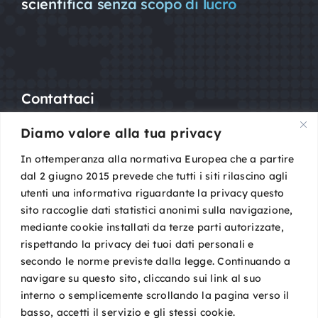
scientifica senza scopo di lucro
Contattaci
Diamo valore alla tua privacy
Mail:
segreteria@sigot.org
PEC:
sigot@pec.it
In ottemperanza alla normativa Europea che a partire
dal 2 giugno 2015 prevede che tutti i siti rilascino agli
utenti una informativa riguardante la privacy questo
c/o Planning Congressi,
sito raccoglie dati statistici anonimi sulla navigazione,
Via Guelfa, 9
mediante cookie installati da terze parti autorizzate,
40138 Bologna
rispettando la privacy dei tuoi dati personali e
Cod. Fisc. 96081590588
secondo le norme previste dalla legge. Continuando a
P. IVA 02149801009
navigare su questo sito, cliccando sui link al suo
interno o semplicemente scrollando la pagina verso il
basso, accetti il servizio e gli stessi cookie.