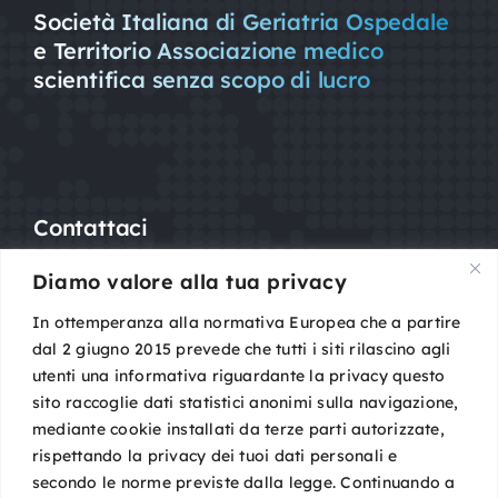
Società Italiana di Geriatria Ospedale
e Territorio Associazione medico
scientifica senza scopo di lucro
Contattaci
Diamo valore alla tua privacy
Mail:
segreteria@sigot.org
PEC:
sigot@pec.it
In ottemperanza alla normativa Europea che a partire
dal 2 giugno 2015 prevede che tutti i siti rilascino agli
utenti una informativa riguardante la privacy questo
c/o Planning Congressi,
sito raccoglie dati statistici anonimi sulla navigazione,
Via Guelfa, 9
mediante cookie installati da terze parti autorizzate,
40138 Bologna
rispettando la privacy dei tuoi dati personali e
Cod. Fisc. 96081590588
secondo le norme previste dalla legge. Continuando a