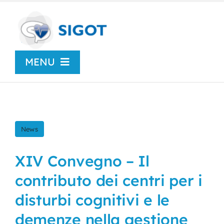
Skip
to
content
MENU
Chi siamo
News
News
Congressi
XIV Convegno – Il
contributo dei centri per i
Centro Studi
disturbi cognitivi e le
demenze nella gestione
SIGOT Young