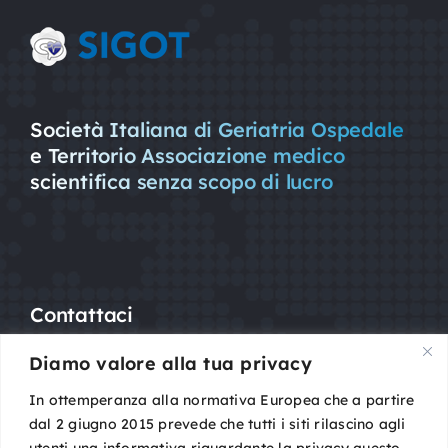
Società Italiana di Geriatria Ospedale
e Territorio Associazione medico
scientifica senza scopo di lucro
Contattaci
Diamo valore alla tua privacy
Mail:
segreteria@sigot.org
PEC:
sigot@pec.it
In ottemperanza alla normativa Europea che a partire
dal 2 giugno 2015 prevede che tutti i siti rilascino agli
utenti una informativa riguardante la privacy questo