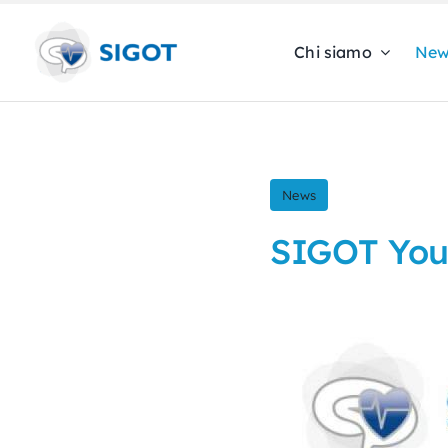
Skip
to
Chi siamo
New
content
News
SIGOT You