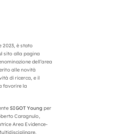
 2023, è stato
l sito alla pagina
denominazione dell’area
rito alle novità
tà di ricerca, e il
 favorire la
dente
SIGOT Young
per
 Roberto Caragnulo,
trice Area Evidence-
ltidisciplinare.