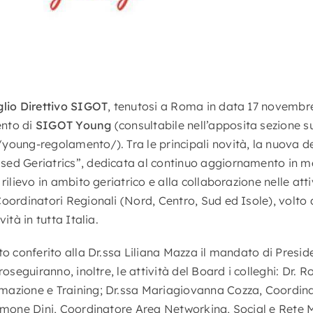
lio Direttivo SIGOT
, tenutosi a Roma in data 17 novembre
ento di
SIGOT Young
(consultabile nell’apposita sezione su
young-regolamento/). Tra le principali novità, la nuova 
ed Geriatrics”, dedicata al continuo aggiornamento in me
rilievo in ambito geriatrico e alla collaborazione nelle attivi
oordinatori Regionali (Nord, Centro, Sud ed Isole), volto a
ità in tutta Italia.
to conferito alla Dr.ssa Liliana Mazza il mandato di Presi
roseguiranno, inoltre, le attività del Board i colleghi: Dr.
mazione e Training; Dr.ssa Mariagiovanna Cozza, Coordina
imone Dini, Coordinatore Area Networking, Social e Rete Mu