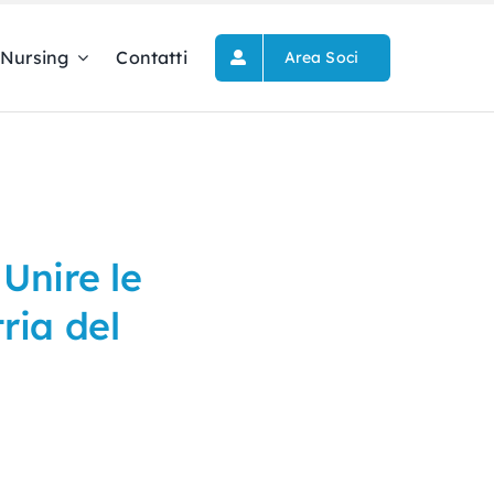
Nursing
Contatti
Area Soci
nire le
ria del