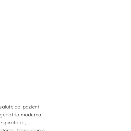
alute dei pazienti
a geriatria moderna,
espiratorio,
etenze, tecnologie e