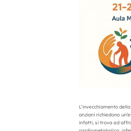
L’invecchiamento della 
anziani richiedono un’e
infatti, si trova ad af
cardiometabolico, infet