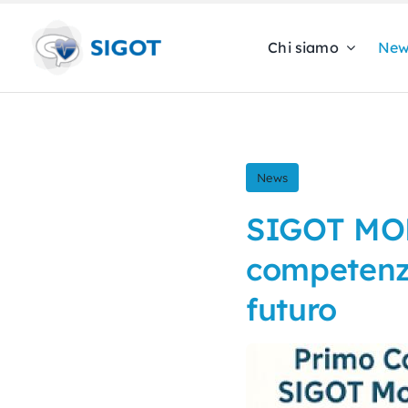
Skip
to
Chi siamo
New
content
News
SIGOT MO
competenze,
futuro