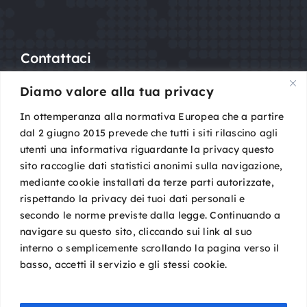
Contattaci
Diamo valore alla tua privacy
Mail:
segreteria@sigot.org
PEC:
sigot@pec.it
In ottemperanza alla normativa Europea che a partire
dal 2 giugno 2015 prevede che tutti i siti rilascino agli
utenti una informativa riguardante la privacy questo
c/o Planning Congressi,
sito raccoglie dati statistici anonimi sulla navigazione,
Via Guelfa, 9
mediante cookie installati da terze parti autorizzate,
40138 Bologna
rispettando la privacy dei tuoi dati personali e
Cod. Fisc. 96081590588
secondo le norme previste dalla legge. Continuando a
P. IVA 02149801009
navigare su questo sito, cliccando sui link al suo
interno o semplicemente scrollando la pagina verso il
basso, accetti il servizio e gli stessi cookie.