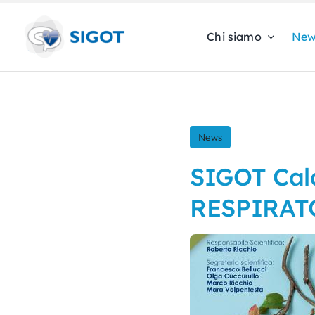
Skip
to
Chi siamo
New
content
News
SIGOT Cal
RESPIRAT