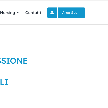
Nursing
Contatti
Area Soci
SSIONE
LI