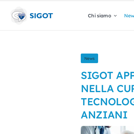
Skip
to
Chi siamo
New
content
News
SIGOT AP
NELLA CU
TECNOLOG
ANZIANI