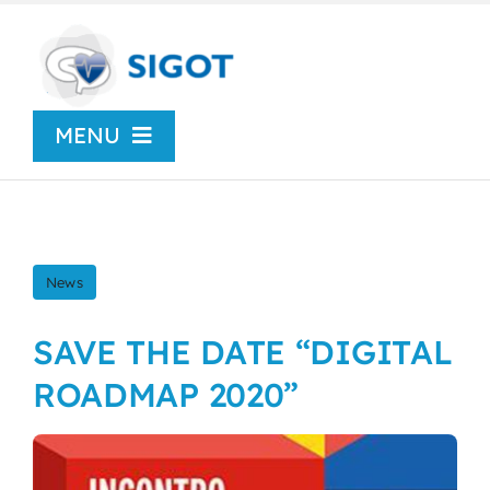
Skip
to
content
MENU
Chi siamo
News
News
Congressi
SAVE THE DATE “DIGITAL
ROADMAP 2020”
Centro Studi
SIGOT Young