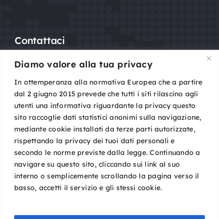
Contattaci
Diamo valore alla tua privacy
Mail:
segreteria@sigot.org
PEC:
sigot@pec.it
In ottemperanza alla normativa Europea che a partire
dal 2 giugno 2015 prevede che tutti i siti rilascino agli
utenti una informativa riguardante la privacy questo
c/o Planning Congressi,
sito raccoglie dati statistici anonimi sulla navigazione,
Via Guelfa, 9
mediante cookie installati da terze parti autorizzate,
40138 Bologna
rispettando la privacy dei tuoi dati personali e
Cod. Fisc. 96081590588
secondo le norme previste dalla legge. Continuando a
P. IVA 02149801009
navigare su questo sito, cliccando sui link al suo
interno o semplicemente scrollando la pagina verso il
basso, accetti il servizio e gli stessi cookie.