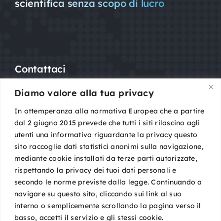
scientifica senza scopo di lucro
Contattaci
Diamo valore alla tua privacy
Mail:
segreteria@sigot.org
PEC:
sigot@pec.it
In ottemperanza alla normativa Europea che a partire
dal 2 giugno 2015 prevede che tutti i siti rilascino agli
utenti una informativa riguardante la privacy questo
c/o Planning Congressi,
sito raccoglie dati statistici anonimi sulla navigazione,
Via Guelfa, 9
mediante cookie installati da terze parti autorizzate,
40138 Bologna
rispettando la privacy dei tuoi dati personali e
Cod. Fisc. 96081590588
secondo le norme previste dalla legge. Continuando a
P. IVA 02149801009
navigare su questo sito, cliccando sui link al suo
interno o semplicemente scrollando la pagina verso il
basso, accetti il servizio e gli stessi cookie.