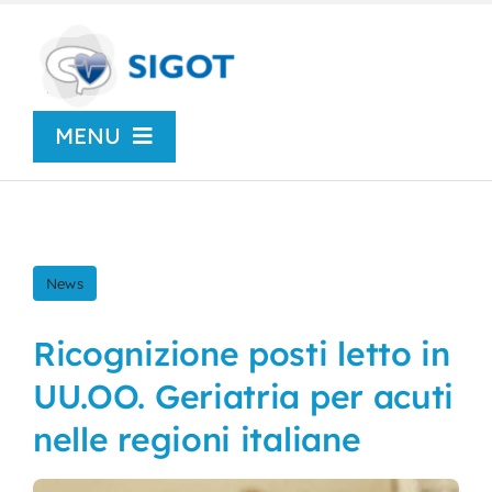
Skip
to
content
MENU
Chi siamo
News
News
Congressi
Ricognizione posti letto in
UU.OO. Geriatria per acuti
Centro Studi
nelle regioni italiane
SIGOT Young