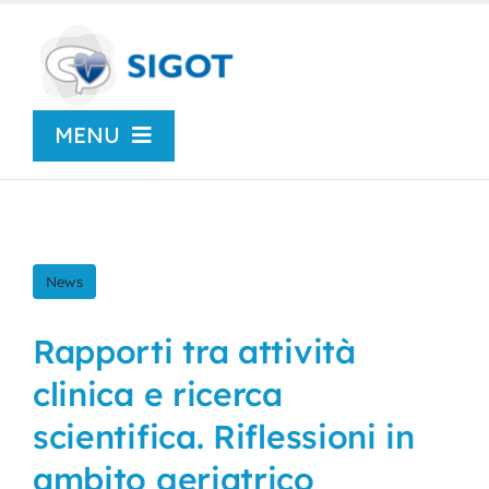
Skip
to
content
MENU
Chi siamo
News
News
Congressi
Rapporti tra attività
clinica e ricerca
Centro Studi
scientifica. Riflessioni in
ambito geriatrico
SIGOT Young