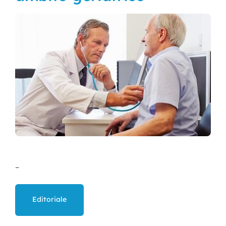
Nursing
Contatti
Area Soci
–
Editoriale