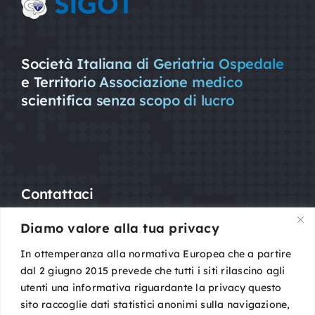
Società Italiana di Geriatria Ospedale
e Territorio Associazione medico
scientifica senza scopo di lucro
Contattaci
Diamo valore alla tua privacy
Mail:
segreteria@sigot.org
PEC:
sigot@pec.it
In ottemperanza alla normativa Europea che a partire
dal 2 giugno 2015 prevede che tutti i siti rilascino agli
utenti una informativa riguardante la privacy questo
c/o Planning Congressi,
sito raccoglie dati statistici anonimi sulla navigazione,
Via Guelfa, 9