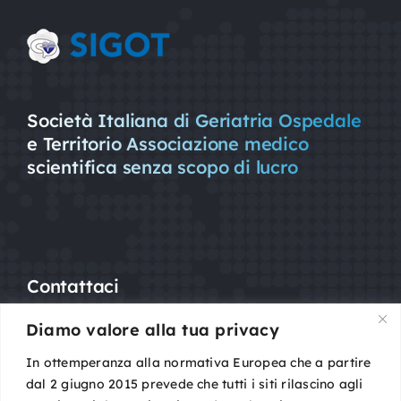
Società Italiana di Geriatria Ospedale
e Territorio Associazione medico
scientifica senza scopo di lucro
Contattaci
Diamo valore alla tua privacy
Mail:
segreteria@sigot.org
PEC:
sigot@pec.it
In ottemperanza alla normativa Europea che a partire
dal 2 giugno 2015 prevede che tutti i siti rilascino agli