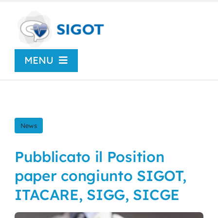
Skip
to
content
MENU
Chi siamo
News
News
Congressi
Pubblicato il Position
paper congiunto SIGOT,
Centro Studi
ITACARE, SIGG, SICGE
SIGOT Young