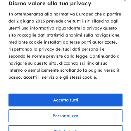
Diamo valore alla tua privacy
Mail:
segreteria@sigot.org
PEC:
sigot@pec.it
In ottemperanza alla normativa Europea che a partire
dal 2 giugno 2015 prevede che tutti i siti rilascino agli
utenti una informativa riguardante la privacy questo
c/o Planning Congressi,
sito raccoglie dati statistici anonimi sulla navigazione,
Via Guelfa, 9
mediante cookie installati da terze parti autorizzate,
40138 Bologna
rispettando la privacy dei tuoi dati personali e
Cod. Fisc. 96081590588
secondo le norme previste dalla legge. Continuando a
P. IVA 02149801009
navigare su questo sito, cliccando sui link al suo
interno o semplicemente scrollando la pagina verso il
basso, accetti il servizio e gli stessi cookie.
Accetta tutti
Personalizza
Copyright © 2026 SIGOT. Tutti i diritti riservati