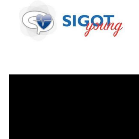
Nursing
Contatti
Area Soci