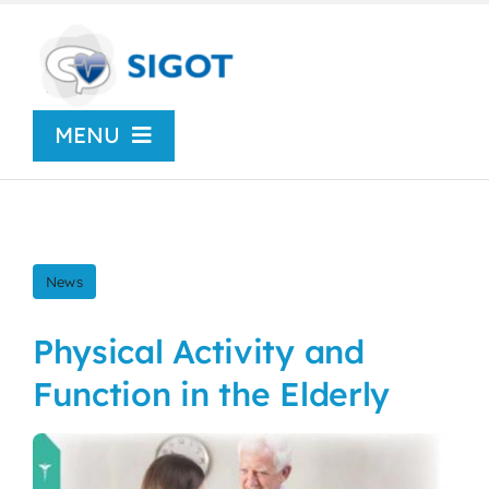
Skip
to
content
MENU
Chi siamo
News
News
Congressi
Physical Activity and
Function in the Elderly
Centro Studi
SIGOT Young