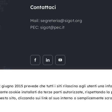
Contattaci
Mail:
segreteria@sigot.org
PEC:
sigot@pec.it
iugno 2015 prevede che tutti i siti rilascino agli utenti una in
iante cookie installati da terze parti autorizzate, rispettando la
Copyright © 2026 SIGOT. Tutti i diritti riservati
sto sito, cliccando sui link al suo interno o semplicemente scrol
Privacy Policy
|
Cookie Policy