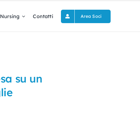
Nursing
Contatti
Area Soci
pesa su un
lie