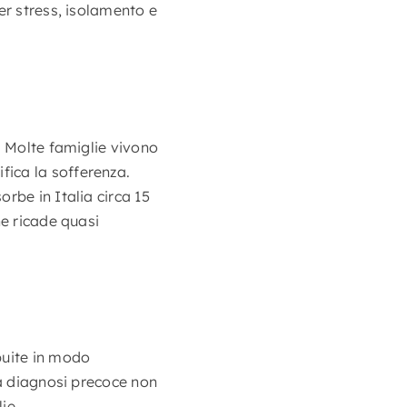
er stress, isolamento e
. Molte famiglie vivono
ica la sofferenza.
rbe in Italia circa 15
he ricade quasi
buite in modo
la diagnosi precoce non
ie.