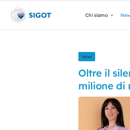
Skip
to
Chi siamo
New
content
News
Oltre il si
milione di 