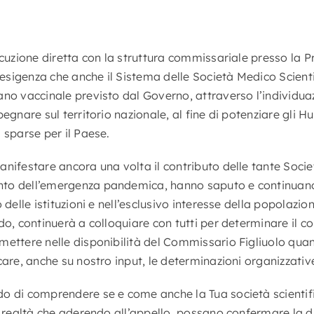
ocuzione diretta con la struttura commissariale presso la P
l’esigenza che anche il Sistema delle Società Medico Scient
no vaccinale previsto dal Governo, attraverso l’individuaz
egnare sul territorio nazionale, al fine di potenziare gli Hu
 sparse per il Paese.
nifestare ancora una volta il contributo delle tante Socie
to dell’emergenza pandemica, hanno saputo e continuano 
 delle istituzioni e nell’esclusivo interesse della popolazi
do, continuerà a colloquiare con tutti per determinare il 
mettere nelle disponibilità del Commissario Figliuolo qu
care, anche su nostro input, le determinazioni organizzativ
o di comprendere se e come anche la Tua società scientif
i realtà che aderendo all’appello, possano confermare la di