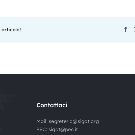
 articolo!
Contattaci
Mail:
segreteria@sigot.org
PEC:
sigot@pec.it