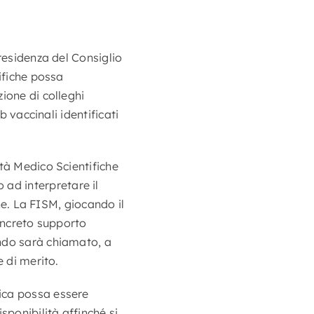
residenza del Consiglio
ifiche possa
ione di colleghi
b vaccinali identificati
tà Medico Scientifiche
ad interpretare il
one. La FISM, giocando il
concreto supporto
ando sarà chiamato, a
e di merito.
ica possa essere
sponibilità affinché si