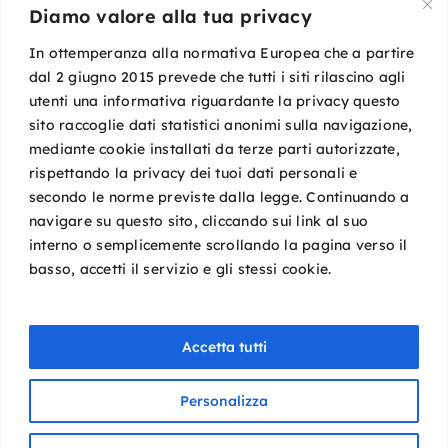
Diamo valore alla tua privacy
Mail:
segreteria@sigot.org
PEC:
sigot@pec.it
In ottemperanza alla normativa Europea che a partire
dal 2 giugno 2015 prevede che tutti i siti rilascino agli
utenti una informativa riguardante la privacy questo
c/o Planning Congressi,
sito raccoglie dati statistici anonimi sulla navigazione,
Via Guelfa, 9
mediante cookie installati da terze parti autorizzate,
40138 Bologna
rispettando la privacy dei tuoi dati personali e
Cod. Fisc. 96081590588
secondo le norme previste dalla legge. Continuando a
P. IVA 02149801009
navigare su questo sito, cliccando sui link al suo
interno o semplicemente scrollando la pagina verso il
basso, accetti il servizio e gli stessi cookie.
Accetta tutti
Copyright © 2026 SIGOT. Tutti i diritti riservati
Personalizza