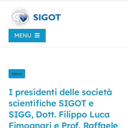
Skip
to
content
MENU
Chi siamo
News
News
Congressi
I presidenti delle società
scientifiche SIGOT e
Centro Studi
SIGG, Dott. Filippo Luca
Fimognari e Prof. Raffaele
SIGOT Young