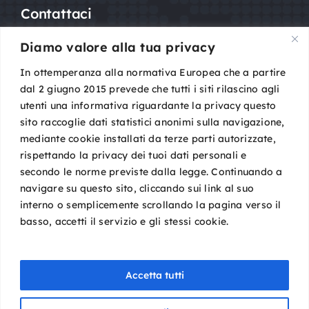
Contattaci
Diamo valore alla tua privacy
Mail:
segreteria@sigot.org
PEC:
sigot@pec.it
In ottemperanza alla normativa Europea che a partire
dal 2 giugno 2015 prevede che tutti i siti rilascino agli
utenti una informativa riguardante la privacy questo
c/o Planning Congressi,
sito raccoglie dati statistici anonimi sulla navigazione,
Via Guelfa, 9
mediante cookie installati da terze parti autorizzate,
40138 Bologna
rispettando la privacy dei tuoi dati personali e
Cod. Fisc. 96081590588
secondo le norme previste dalla legge. Continuando a
P. IVA 02149801009
navigare su questo sito, cliccando sui link al suo
interno o semplicemente scrollando la pagina verso il
basso, accetti il servizio e gli stessi cookie.
Accetta tutti