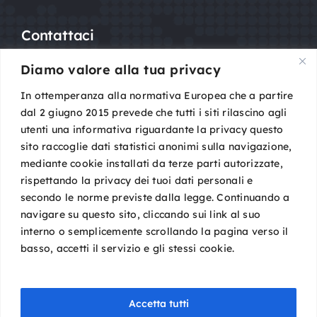
Contattaci
Diamo valore alla tua privacy
Mail:
segreteria@sigot.org
PEC:
sigot@pec.it
In ottemperanza alla normativa Europea che a partire
dal 2 giugno 2015 prevede che tutti i siti rilascino agli
utenti una informativa riguardante la privacy questo
c/o Planning Congressi,
sito raccoglie dati statistici anonimi sulla navigazione,
Via Guelfa, 9
mediante cookie installati da terze parti autorizzate,
40138 Bologna
rispettando la privacy dei tuoi dati personali e
Cod. Fisc. 96081590588
secondo le norme previste dalla legge. Continuando a
P. IVA 02149801009
navigare su questo sito, cliccando sui link al suo
interno o semplicemente scrollando la pagina verso il
basso, accetti il servizio e gli stessi cookie.
Accetta tutti