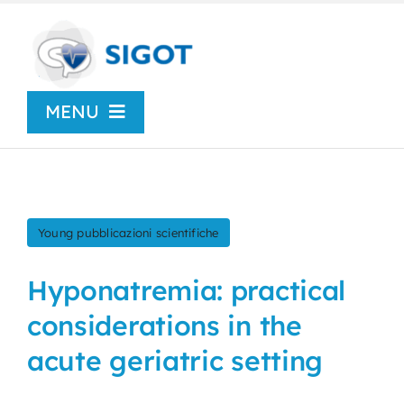
Skip
to
content
MENU
Chi siamo
News
Young pubblicazioni scientifiche
Congressi
Hyponatremia: practical
considerations in the
Centro Studi
acute geriatric setting
SIGOT Young