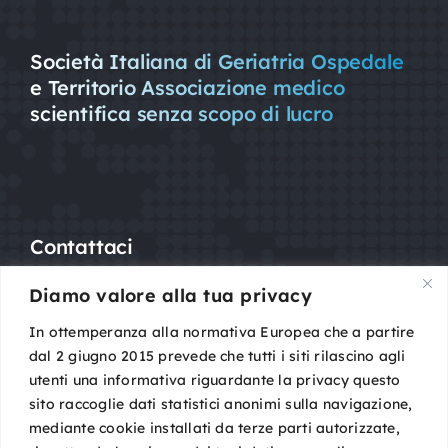
Società Italiana di Geriatria Ospedale
e Territorio Associazione medico
scientifica senza scopo di lucro
Contattaci
Diamo valore alla tua privacy
Mail:
segreteria@sigot.org
PEC:
sigot@pec.it
In ottemperanza alla normativa Europea che a partire
dal 2 giugno 2015 prevede che tutti i siti rilascino agli
utenti una informativa riguardante la privacy questo
c/o Planning Congressi,
sito raccoglie dati statistici anonimi sulla navigazione,
Via Guelfa, 9
mediante cookie installati da terze parti autorizzate,
40138 Bologna