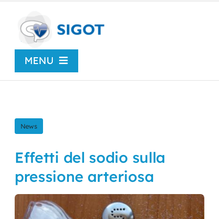
Skip
to
content
MENU
Chi siamo
News
News
Congressi
Effetti del sodio sulla
pressione arteriosa
Centro Studi
SIGOT Young