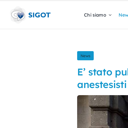
Skip
to
Chi siamo
New
content
News
E’ stato p
anestesist