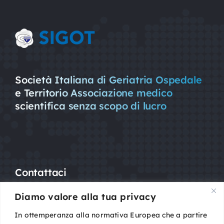
Società Italiana di Geriatria Ospedale
e Territorio Associazione medico
scientifica senza scopo di lucro
Contattaci
Diamo valore alla tua privacy
Mail:
segreteria@sigot.org
PEC:
sigot@pec.it
In ottemperanza alla normativa Europea che a partire