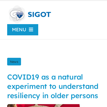
Skip
to
content
MENU
Chi siamo
News
News
Congressi
COVID19 as a natural
experiment to understand
Centro Studi
resiliency in older persons
SIGOT Young