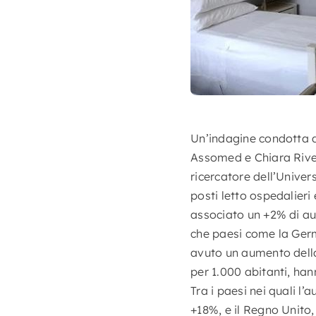
Un’indagine condotta 
Assomed e Chiara Rivet
ricercatore dell’Univer
posti letto ospedalieri
associato un +2% di au
che paesi come la Germa
avuto un aumento della 
per 1.000 abitanti, han
Tra i paesi nei quali l
+18%, e il Regno Unito