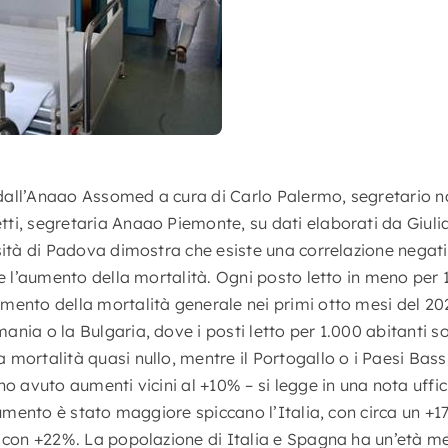
dall’Anaao Assomed a cura di Carlo Palermo, segretario 
ti, segretaria Anaao Piemonte, su dati elaborati da Giulia
sità di Padova dimostra che esiste una correlazione negati
 e l’aumento della mortalità. Ogni posto letto in meno per 
mento della mortalità generale nei primi otto mesi del 20
nia o la Bulgaria, dove i posti letto per 1.000 abitanti son
mortalità quasi nullo, mentre il Portogallo o i Paesi Bassi,
no avuto aumenti vicini al +10% – si legge in una nota uff
’aumento è stato maggiore spiccano l’Italia, con circa un +
, con +22%. La popolazione di Italia e Spagna ha un’età m