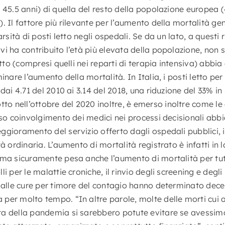
 45.5 anni) di quella del resto della popolazione europea (
). Il fattore più rilevante per l’aumento della mortalità 
arsità di posti letto negli ospedali. Se da un lato, a questi r
i ha contribuito l’età più elevata della popolazione, non 
etto (compresi quelli nei reparti di terapia intensiva) abbi
inare l’aumento della mortalità. In Italia, i posti letto per
 dai 4.71 del 2010 ai 3.14 del 2018, una riduzione del 33% i
 nell’ottobre del 2020 inoltre, è emerso inoltre come le 
rso coinvolgimento dei medici nei processi decisionali abbi
gioramento del servizio offerto dagli ospedali pubblici, i
à ordinaria. L’aumento di mortalità registrato è infatti in l
 ma sicuramente pesa anche l’aumento di mortalità per tutt
i per le malattie croniche, il rinvio degli screening e degli
o alle cure per timore del contagio hanno determinato dece
per molto tempo. “In altre parole, molte delle morti cui 
ta della pandemia si sarebbero potute evitare se avessim