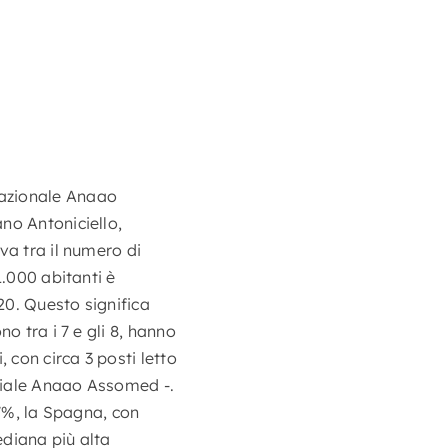
nazionale Anaao
no Antoniciello,
va tra il numero di
1.000 abitanti è
20. Questo significa
o tra i 7 e gli 8, hanno
 con circa 3 posti letto
iciale Anaao Assomed -.
17%, la Spagna, con
ediana più alta