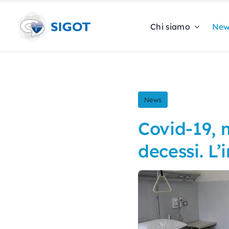
Skip
to
Chi siamo
New
content
News
Covid-19, 
decessi. L