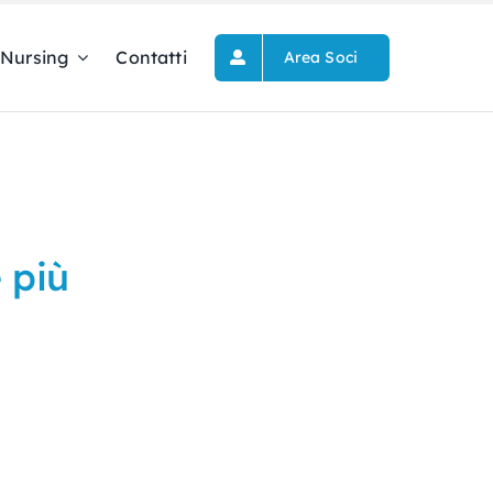
Nursing
Contatti
Area Soci
 più