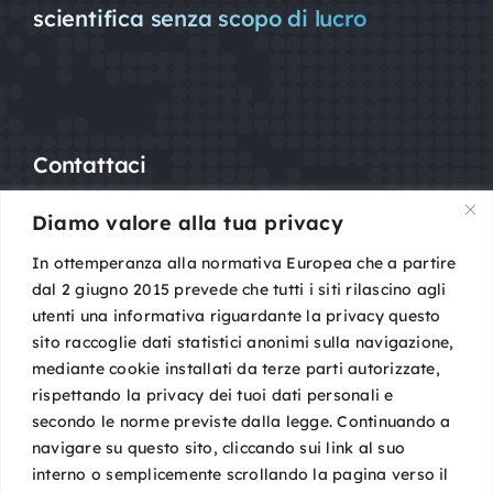
scientifica senza scopo di lucro
Contattaci
Diamo valore alla tua privacy
Mail:
segreteria@sigot.org
PEC:
sigot@pec.it
In ottemperanza alla normativa Europea che a partire
dal 2 giugno 2015 prevede che tutti i siti rilascino agli
utenti una informativa riguardante la privacy questo
c/o Planning Congressi,
sito raccoglie dati statistici anonimi sulla navigazione,
Via Guelfa, 9
mediante cookie installati da terze parti autorizzate,
40138 Bologna
rispettando la privacy dei tuoi dati personali e
Cod. Fisc. 96081590588
secondo le norme previste dalla legge. Continuando a
P. IVA 02149801009
navigare su questo sito, cliccando sui link al suo
interno o semplicemente scrollando la pagina verso il